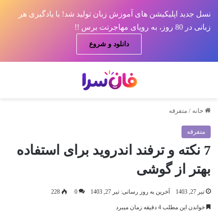
نسل جدید اپلیکیشن های آموزش زبان تولید شد! با یادگیری هر
زبانی در 80 روز، به رویای مهاجرتت برس !!
دانلود و شروع
منو
جس
خانه
/
متفرقه
متفرقه
7 نکته و ترفند اندروید برای استفاده
بهتر از گوشی
تیر 27, 1403
آخرین به روز رسانی: تیر 27, 1403
0
228
خواندن این مطلب 4 دقیقه زمان میبرد