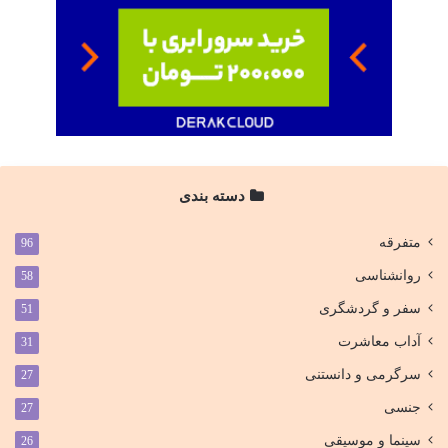
دسته بندی
متفرقه
96
روانشناسی
58
سفر و گردشگری
51
آداب معاشرت
31
سرگرمی و دانستنی
27
جنسی
27
سینما و موسیقی
26