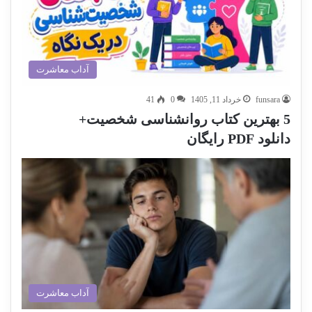
آداب معاشرت
funsara
خرداد 11, 1405
0
41
5 بهترین کتاب روانشناسی شخصیت+
دانلود PDF رایگان
آداب معاشرت