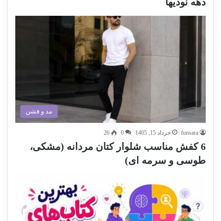
دهه نودیها
مد و فشن
funsara
خرداد 15, 1405
0
26
6 کفش مناسب شلوار کتان مردانه (مشکی،
طوسی و سرمه ای)