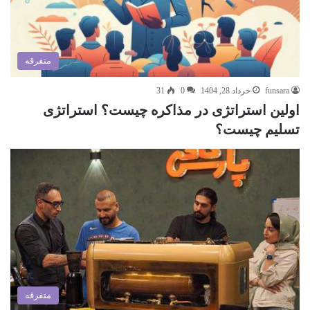
متفرقه
funsara
خرداد 28, 1404
0
31
اولین استراتژی در مذاکره چیست؟ استراتژی
تسلیم چیست؟
متفرقه