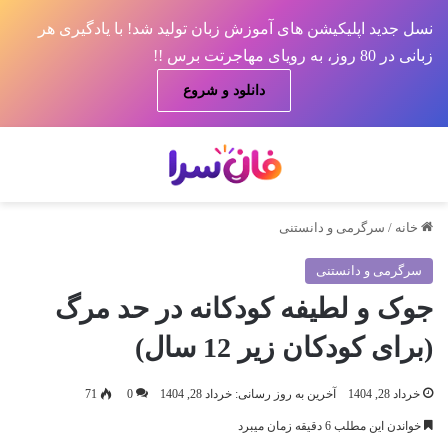
نسل جدید اپلیکیشن های آموزش زبان تولید شد! با یادگیری هر
زبانی در 80 روز، به رویای مهاجرتت برس !!
دانلود و شروع
منو
جس
خانه
/
سرگرمی و دانستنی
سرگرمی و دانستنی
جوک و لطیفه کودکانه در حد مرگ
(برای کودکان زیر 12 سال)
خرداد 28, 1404
آخرین به روز رسانی: خرداد 28, 1404
0
71
خواندن این مطلب 6 دقیقه زمان میبرد