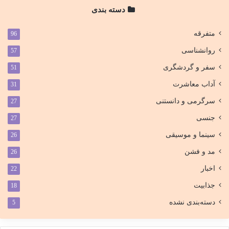
دسته بندی
متفرقه
96
روانشناسی
57
سفر و گردشگری
51
آداب معاشرت
31
سرگرمی و دانستنی
27
جنسی
27
سینما و موسیقی
26
مد و فشن
26
اخبار
22
جذابیت
18
دسته‌بندی نشده
5