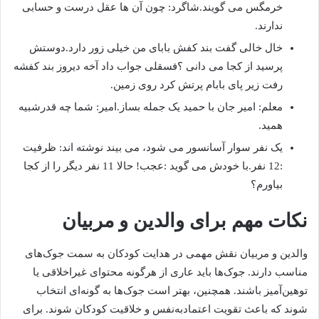
خرمگس می گویند.شاگرد: چون آن ها عقل درست و حسابی
ندارند.
خال خالی گفت بند کفش بابای من خیلی زور دارد.دوستش
پرسید از کجا می دانی ؟فسقلی جواب داد آخه دیروز بند کفشه
رفت زیر پای بابام پرتش کرد روی زمین.
معلم: امیر جان با حمید یک جمله بساز.امیر: شما چه قدرشبیه
همید.
یک نفر سوار آسانسور می شود، می بیند نوشته اند: ظرفیت
:12 نفر.با خودش می گوید :عجب! حالا 11 نفر دیگر را از کجا
بیاورم؟
نکات مهم برای والدین و مربیان
والدین و مربیان نقش مهمی در هدایت کودکان به سمت جوک‌های
مناسب دارند. جوک‌ها باید عاری از هرگونه محتوای غیراخلاقی یا
توهین‌آمیز باشند. همچنین، بهتر است جوک‌ها به گونه‌ای انتخاب
شوند که باعث تقویت اعتمادبه‌نفس و خلاقیت کودکان شوند. برای