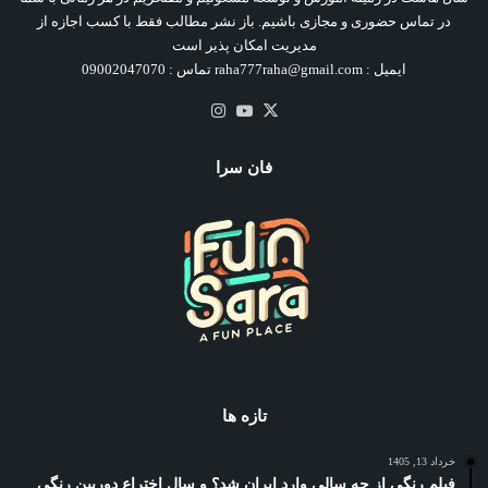
در تماس حضوری و مجازی باشیم. باز نشر مطالب فقط با کسب اجازه از
مدیریت امکان پذیر است
ایمیل : raha777raha@gmail.com تماس : 09002047070
X
یوتیوب
اینستاگرام
فان سرا
تازه ها
خرداد 13, 1405
فیلم رنگی از چه سالی وارد ایران شد؟ و سال اختراع دوربین رنگی