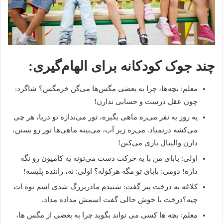
چند جوک کودکانه برای الهام‌گیری:
معلم: بچه‌ها، چرا به بعضی مگس‌ها می‌گن خرمگس؟ شاگرد:
چون عقل درست و حسابی ندارن!
یه روز یه نفر می‌ره ماهی بگیره، تور می‌ندازه تو دریا، هر چی
می‌کشه درنمیاد. می‌ره زیر آب، می‌بینه ماهی‌ها تور رو بستن،
دارن والیبال بازی می‌کنن!
اولی: بابای من با یه حرکت دست می‌تونه یه کامیون رو نگه
داره! دومی: بابای تو مگه هرکوله؟ اولی: نه، راننده پلیسه!
کلاغه به درخت پیر گفت: شنیدم مادربزرگ شدی اسم نوه ات
چیه؟درخت با خوش حالی گفت اسمش مداده مداد.
معلم: بچه ها کسی می تواند بگوید چرا به بعضی از مگس ها،