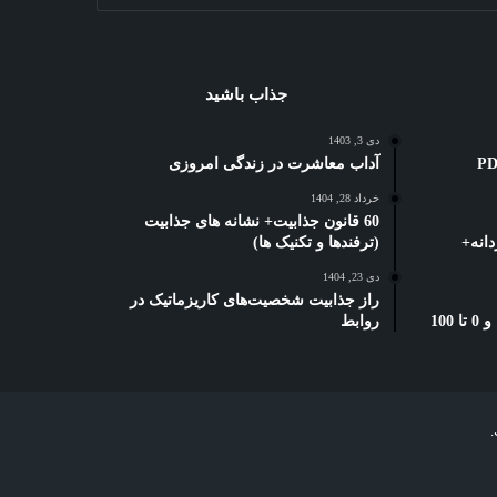
جذاب باشید
دی 3, 1403
ه کوتاه: 3 بهترین PDF
آداب معاشرت در زندگی امروزی
خرداد 28, 1404
60 قانون جذابیت+ نشانه های جذابیت
انه+
(ترفندها و تکنیک ها)
دی 23, 1404
راز جذابیت شخصیت‌های کاریزماتیک در
بخشنامه دورکاری تامین اجتماعی: و 0 تا 100
روابط
.