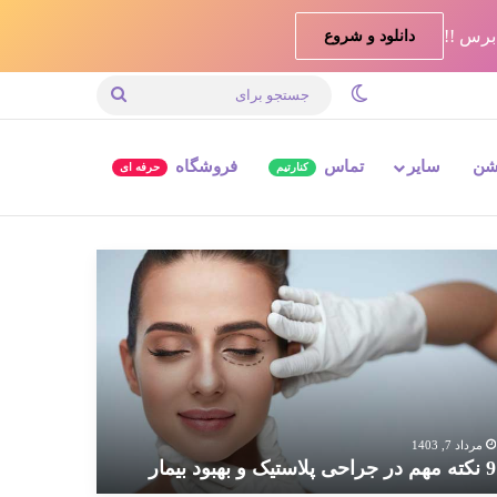
دانلود و شروع
تغییر پوسته
جستجو
برای
شن
سایر
تماس
فروشگاه
کنارتیم
حرفه ای
ته
م
احی
استیک
بود
مار
مرداد 7, 1403
9 نکته مهم در جراحی پلاستیک و بهبود بیمار