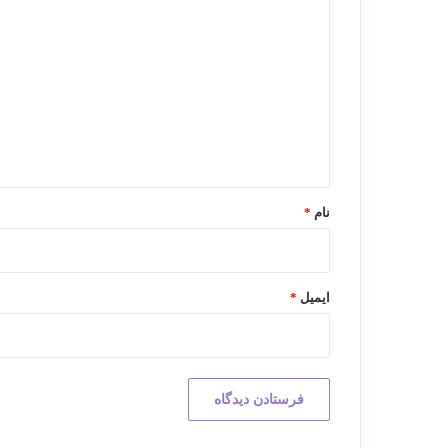
ی
د
گ
ا
ه
*
نام
*
ایمیل
*