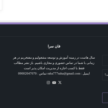
فان سرا
سال هاست در زمینه آموزش و توسعه مشغولیم و مفتخریم در هر
زمانی با شما در تماس حضوری و مجازی باشیم. باز نشر مطالب
فقط با کسب اجازه از مدیریت امکان پذیر است
ایمیل : raha777raha@gmail.com تماس : 09002047070
د؟
X
یوتیوب
اینستاگرام