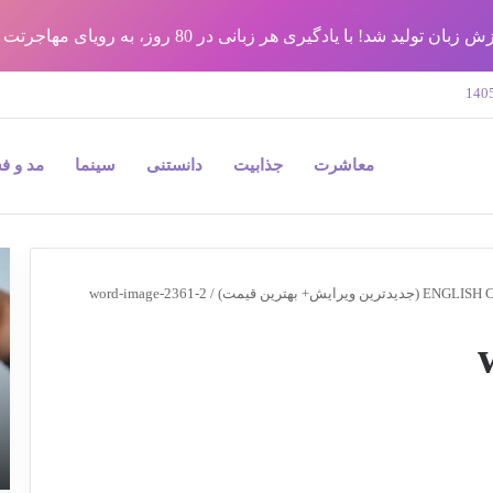
شد! با یادگیری هر زبانی در 80 روز، به رویای مهاجرتت برس !!
معاشرت
جذابیت
دانستنی
سینما
مد و ف
9
نک
word-image-2361-2
/
مه
در
جر
پل
و
به
بی