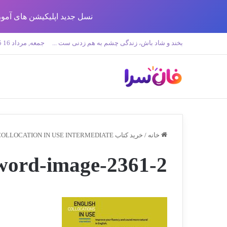
نسل جدید اپلیکیشن های آموزش زبان تولید 
بخند و شاد باش، زندگی چشم به هم زدنی ست ...
جمعه, مرداد 16 1405
خانه
/
خرید کتاب ENGLISH COLLOCATION IN USE INTERMEDIATE (جدیدترین ویرایش+ بهترین قیمت)
word-image-2361-2