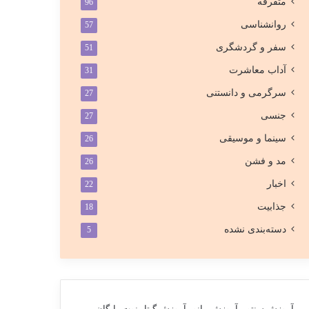
متفرقه
96
روانشناسی
57
سفر و گردشگری
51
آداب معاشرت
31
سرگرمی و دانستنی
27
جنسی
27
سینما و موسیقی
26
مد و فشن
26
اخبار
22
جذابیت
18
دسته‌بندی نشده
5
آموزش سنتور
آموزش پیانو
آموزش گیتار
نوت رایگان