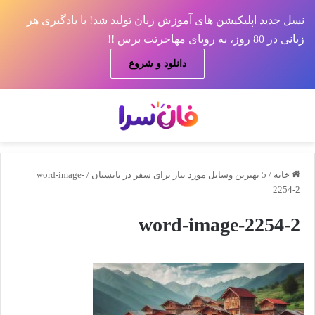
نسل جدید اپلیکیشن های آموزش زبان تولید شد! با یادگیری هر
زبانی در 80 روز، به رویای مهاجرتت برس !!
دانلود و شروع
منو
جس
خانه
/
5 بهترین وسایل مورد نیاز برای سفر در تابستان
/
word-image-
2254-2
word-image-2254-2