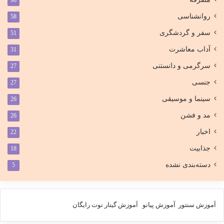
96
روانشناسی
58
سفر و گردشگری
51
آداب معاشرت
31
سرگرمی و دانستنی
27
جنسی
27
سینما و موسیقی
26
مد و فشن
26
اخبار
22
جذابیت
18
دسته‌بندی نشده
5
آموزش سنتور
آموزش پیانو
آموزش گیتار
نوت رایگان