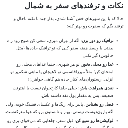
نکات و ترفندهای سفر به شمال
حالا که با این شهرهای خفن آشنا شدی، بذار چند تا نکته باحال و
ترفند بگم که سفرت رو بهتر کنه:
ترافیک رو دور بزن
: اگه از تهران میری، سعی کن صبح زود راه
بیفتی یا وسط هفته سفر کنی که تو ترافیک جاده‌ها (مثل
چالوس) گیر نکنی.
غذا رو محلی بخور
: تو هر شهری، حتما غذاهای محلی رو
امتحان کن؛ مثلاً میرزاقاسمی تو لاهیجان یا ماهی شکم‌پر تو
انزلی. رستوران‌های کنار جاده هم گاهی جواهرن!
نقدی همراهت باش
: خیلی جاها کارتخوان نیست یا اینترنت
ضعیفه، پس یه مقدار پول نقد داشته باش.
فصل رو بشناس
: پاییز برای رنگ‌ها و عکسای قشنگ خوبه، ولی
اگه بارون‌دوست نیستی، بهار و تابستون برو که هوا معرکه‌ست.
لوکیشن‌ها رو سیو کن
: قبل سفر، جاهایی که می‌خوای بری رو