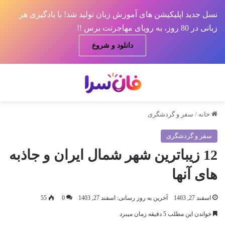
نسل جدید اپلیکیشن های آموزش زبان تولید شد! با یادگیری هر
زبانی در 80 روز، به رویای مهاجرتت برس !!
دانلود و شروع
منو
جس
خانه
/
سفر و گردشگری
سفر و گردشگری
12 زیباترین شهر شمال ایران و جاذبه
های آنها
اسفند 27, 1403
آخرین به روز رسانی: اسفند 27, 1403
0
55
خواندن این مطلب 5 دقیقه زمان میبرد