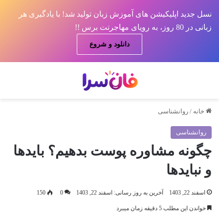
نسل جدید اپلیکیشن های آموزش زبان تولید شد! با یادگیری هر
زبانی در 80 روز، به رویای مهاجرتت برس !!
دانلود و شروع
منو
جس
خانه
/
روانشناسی
روانشناسی
چگونه مشاوره پوست بدهیم؟ بایدها
و نبایدها
اسفند 22, 1403
آخرین به روز رسانی: اسفند 22, 1403
0
150
خواندن این مطلب 5 دقیقه زمان میبرد