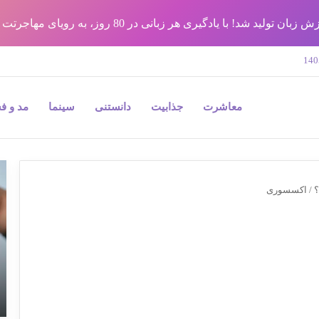
شد! با یادگیری هر زبانی در 80 روز، به رویای مهاجرتت برس !!
معاشرت
جذابیت
دانستنی
سینما
مد و ف
9
نک
؟
/
اکسسوری
مه
در
جر
پل
و
به
بی