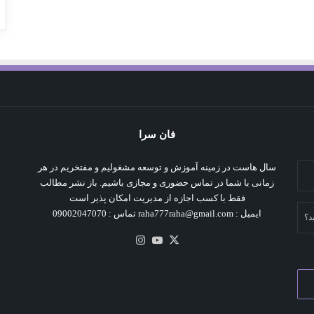
فان سرا
سال هاست در زمینه آموزش و توسعه مشغولیم و مفتخریم در هر
زمانی با شما در تماس حضوری و مجازی باشیم. باز نشر مطالب
فقط با کسب اجازه از مدیریت امکان پذیر است
ایمیل : raha777raha@gmail.com تماس : 09002047070
د؟
X
یوتیوب
اینستاگرام