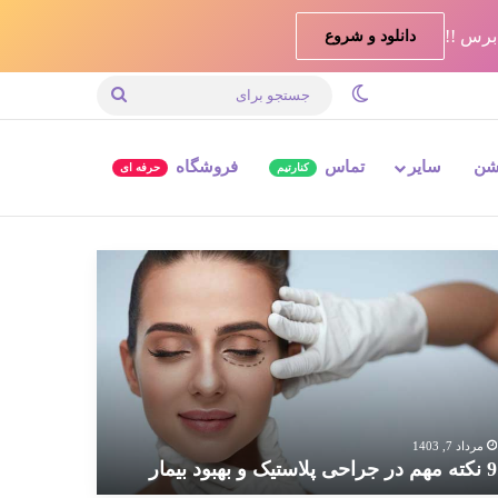
دانلود و شروع
تغییر پوسته
جستجو
برای
شن
سایر
تماس
فروشگاه
کنارتیم
حرفه ای
ته
م
احی
استیک
بود
مار
مرداد 7, 1403
9 نکته مهم در جراحی پلاستیک و بهبود بیمار