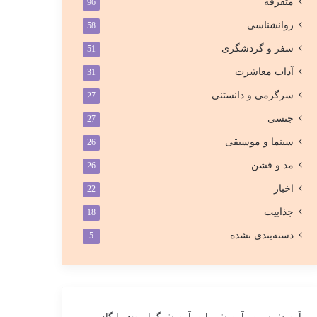
متفرقه
96
روانشناسی
58
سفر و گردشگری
51
آداب معاشرت
31
سرگرمی و دانستنی
27
جنسی
27
سینما و موسیقی
26
مد و فشن
26
اخبار
22
جذابیت
18
دسته‌بندی نشده
5
آموزش سنتور
آموزش پیانو
آموزش گیتار
نوت رایگان