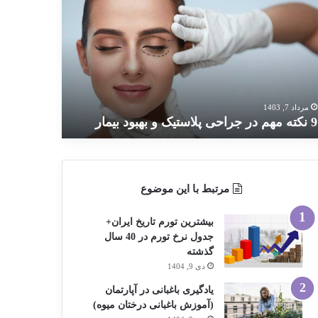
ته
م
احی
استیک
بود
مار
مرداد 7, 1403
9 نکته مهم در جراحی پلاستیک و بهبود بیمار
مرتبط با این موضوع
بیشترین تورم تاریخ ایران+
جدول نرخ تورم در 40 سال
گذشته
دی 9, 1404
یادگیری باغبانی در آپارتمان
(آموزش باغبانی درختان میوه)