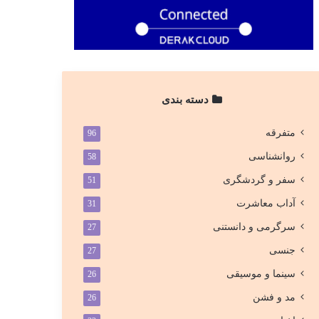
دسته بندی
متفرقه
96
روانشناسی
58
سفر و گردشگری
51
آداب معاشرت
31
سرگرمی و دانستنی
27
جنسی
27
سینما و موسیقی
26
مد و فشن
26