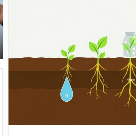
نک
مه
در
جر
پل
و
به
بی