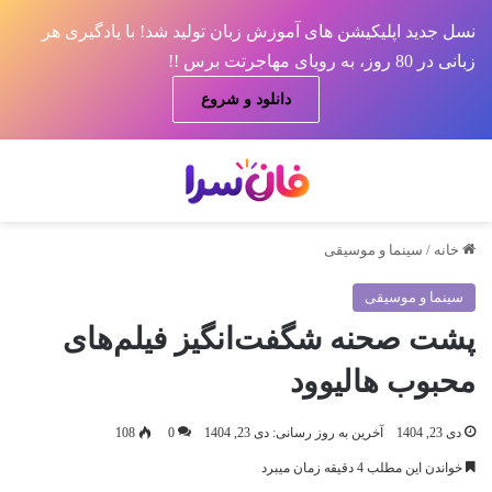
نسل جدید اپلیکیشن های آموزش زبان تولید شد! با یادگیری هر
زبانی در 80 روز، به رویای مهاجرتت برس !!
دانلود و شروع
منو
جس
خانه
/
سینما و موسیقی
سینما و موسیقی
پشت صحنه شگفت‌انگیز فیلم‌های
محبوب هالیوود
دی 23, 1404
آخرین به روز رسانی: دی 23, 1404
0
108
خواندن این مطلب 4 دقیقه زمان میبرد