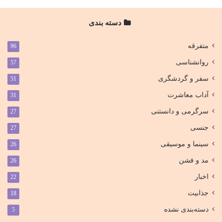
دسته بندی
متفرقه
96
روانشناسی
57
سفر و گردشگری
51
آداب معاشرت
31
سرگرمی و دانستنی
27
جنسی
27
سینما و موسیقی
26
مد و فشن
26
اخبار
22
جذابیت
18
دسته‌بندی نشده
5