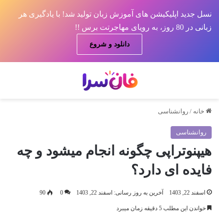
نسل جدید اپلیکیشن های آموزش زبان تولید شد! با یادگیری هر
زبانی در 80 روز، به رویای مهاجرتت برس !!
دانلود و شروع
منو
جس
خانه
/
روانشناسی
روانشناسی
هیپنوتراپی چگونه انجام میشود و چه
فایده ای دارد؟
اسفند 22, 1403
آخرین به روز رسانی: اسفند 22, 1403
0
90
خواندن این مطلب 5 دقیقه زمان میبرد