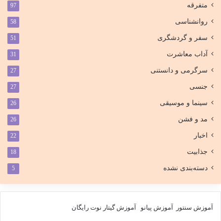
متفرقه
97
روانشناسی
58
سفر و گردشگری
51
آداب معاشرت
31
سرگرمی و دانستنی
27
جنسی
27
سینما و موسیقی
26
مد و فشن
26
اخبار
22
جذابیت
18
دسته‌بندی نشده
5
آموزش سنتور
آموزش پیانو
آموزش گیتار
نوت رایگان