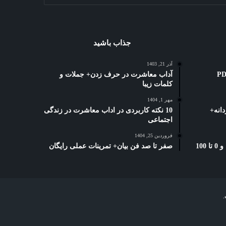
جذاب باشید
آذر 21, 1403
ه کوتاه: 3 بهترین PDF
آداب معاشرت در حرف زدن+ جملات و
کلمات زیبا
مهر 1, 1404
انه+
10 نکته کاربردی در اداب معاشرت در زندگی
اجتماعی
فروردین 25, 1404
بخشنامه دورکاری تامین اجتماعی: و 0 تا 100
صفر تا صد فن بیان+ تمرینات عملی رایگان
.