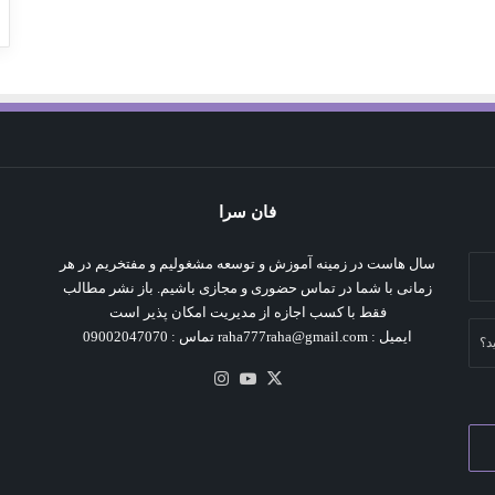
فان سرا
سال هاست در زمینه آموزش و توسعه مشغولیم و مفتخریم در هر
زمانی با شما در تماس حضوری و مجازی باشیم. باز نشر مطالب
فقط با کسب اجازه از مدیریت امکان پذیر است
ایمیل : raha777raha@gmail.com تماس : 09002047070
د؟
X
یوتیوب
اینستاگرام