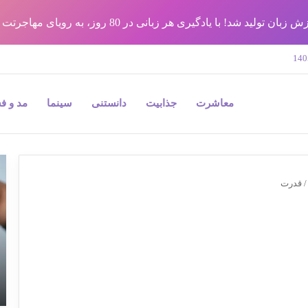
شد! با یادگیری هر زبانی در 80 روز، به رویای مهاجرتت برس !!
معاشرت
جذابیت
دانستنی
سینما
مد و ف
9
نک
/
قدرت
مه
در
جر
پل
و
به
بی