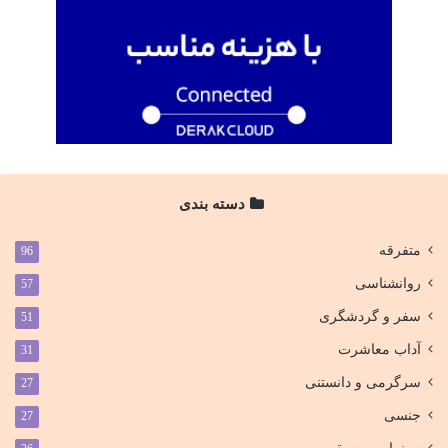
دسته بندی
متفرقه
96
روانشناسی
57
سفر و گردشگری
51
آداب معاشرت
31
سرگرمی و دانستنی
27
جنسی
27