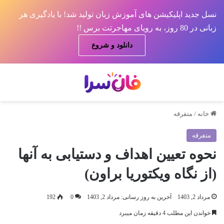
نسل جدید اپلیکیشن های آموزش زبان تولید شد! با یادگیری هر
زبانی در 80 روز، به رویای مهاجرتت برس !!
دانلود و شروع
منو
جس
خانه
/
متفرقه
متفرقه
نحوه تعیین اهداف و دستیابی به آنها
(از نگاه ویکتوریا براون)
مرداد 2, 1403
آخرین به روز رسانی: مرداد 2, 1403
0
192
خواندن این مطلب 4 دقیقه زمان میبرد