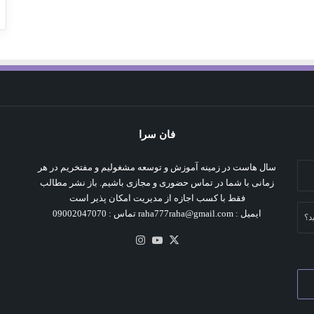
فان سرا
سال هاست در زمینه آموزش و توسعه مشغولیم و مفتخریم در هر
زمانی با شما در تماس حضوری و مجازی باشیم. باز نشر مطالب
فقط با کسب اجازه از مدیریت امکان پذیر است
ایمیل : raha777raha@gmail.com تماس : 09002047070
د؟
X
یوتیوب
اینستاگرام