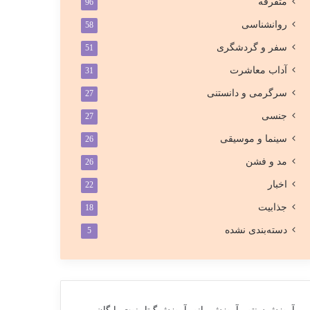
متفرقه
96
روانشناسی
58
سفر و گردشگری
51
آداب معاشرت
31
سرگرمی و دانستنی
27
جنسی
27
سینما و موسیقی
26
مد و فشن
26
اخبار
22
جذابیت
18
دسته‌بندی نشده
5
آموزش سنتور
آموزش پیانو
آموزش گیتار
نوت رایگان