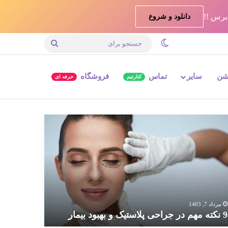
دانلود و شروع
تغییر پوسته
جستجو
برای
شن
سایر
تماس
فروشگاه
کنارتیم
حرفه ای
ته
م
احی
استیک
بود
مار
مرداد 7, 1403
9 نکته مهم در جراحی پلاستیک و بهبود بیمار