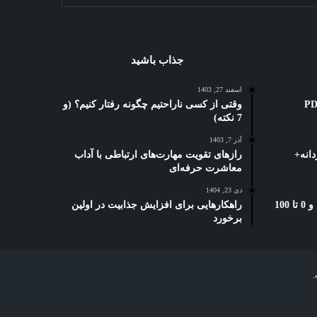
جذاب باشید
اسفند 27, 1403
ه کوتاه: 3 بهترین PDF
وقتی از کسی ناراحتیم چگونه رفتار کنیم؟ (و
7 نکته)
آذر 7, 1403
انه+
رازهای تقویت مهارت‌های ارتباطی با آداب
معاشرت حرفه‌ای
دی 23, 1404
بخشنامه دورکاری تامین اجتماعی: و 0 تا 100
راهکارهایی برای افزایش جذابیت در اولین
برخورد
.