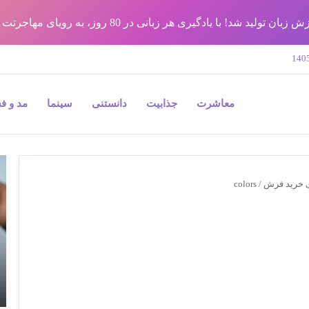
شد! با یادگیری هر زبانی در 80 روز، به رویای مهاجرتت برس !!
معاشرت
جذابیت
دانستنی
سینما
مد و ف
9
نک
ی خرید فرش
/
colors
مه
در
جر
پل
و
به
بی