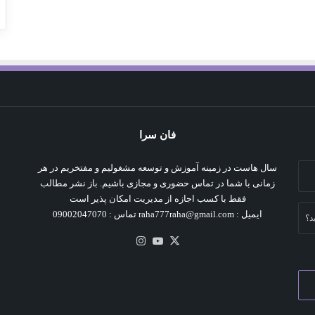
فان سرا
سال هاست در زمینه آموزش و توسعه مشغولیم و مفتخریم در هر
زمانی با شما در تماس حضوری و مجازی باشیم. باز نشر مطالب
فقط با کسب اجازه از مدیریت امکان پذیر است
ایمیل : raha777raha@gmail.com تماس : 09002047070
د؟
X
یوتیوب
اینستاگرام