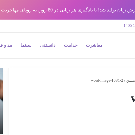
شد! با یادگیری هر زبانی در 80 روز، به رویای مهاجرتت برس !!
معاشرت
جذابیت
دانستنی
سینما
مد و ف
9
نک
 مسن
/
word-image-1631-2
مه
در
جر
پل
و
به
بی