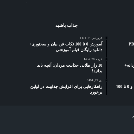
جذاب باشید
فروردین 24, 1404
ه کوتاه: 3 بهترین PDF
آموزش 0 تا 100 نکات فن بیان و سخنوری+
دانلود رایگان فیلم آموزشی
خرداد 28, 1404
انه+
10 راز طلایی جذابیت مردان: آنچه باید
بدانید!
دی 23, 1404
بخشنامه دورکاری تامین اجتماعی: و 0 تا 100
راهکارهایی برای افزایش جذابیت در اولین
برخورد
.