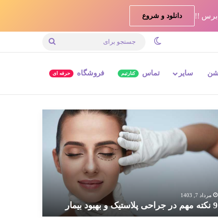
دانلود و شروع
تغییر پوسته
جستجو
برای
شن
سایر
تماس
فروشگاه
کنارتیم
حرفه ای
ته
م
احی
استیک
بود
مار
مرداد 7, 1403
9 نکته مهم در جراحی پلاستیک و بهبود بیمار