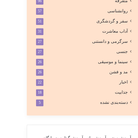
متفرقه
96
روانشناسی
57
سفر و گردشگری
51
آداب معاشرت
31
سرگرمی و دانستنی
27
جنسی
27
سینما و موسیقی
26
مد و فشن
26
اخبار
22
جذابیت
18
دسته‌بندی نشده
5
آموزش سنتور
آموزش پیانو
آموزش گیتار
نوت رایگان