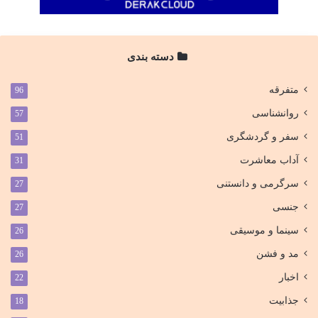
دسته بندی
متفرقه
96
روانشناسی
57
سفر و گردشگری
51
آداب معاشرت
31
سرگرمی و دانستنی
27
جنسی
27
سینما و موسیقی
26
مد و فشن
26
اخبار
22
جذابیت
18