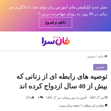
نسل جدید اپلیکیشن های آموزش زبان تولید شد! با یادگیری هر
زبانی در 80 روز، به رویای مهاجرتت برس !!
دانلود و شروع
منو
جس
خانه
/
جنسی
جنسی
توصیه های رابطه ای از زنانی که
بیش از 40 سال ازدواج کرده اند
تیر 27, 1403
آخرین به روز رسانی: تیر 27, 1403
0
235
خواندن این مطلب 3 دقیقه زمان میبرد