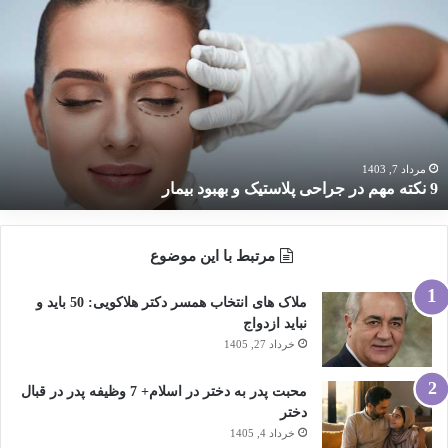
کته
هم
ر
راحی
لاستیک
هبود
یمار
مرداد 7, 1403
9 نکته مهم در جراحی پلاستیک و بهبود بیمار
مرتبط با این موضوع
ملاک های انتخاب همسر دکتر هلاکویی: 50 باید و
نباید ازدواج
خرداد 27, 1405
محبت پدر به دختر در اسلام+ 7 وظیفه پدر در قبال
دختر
خرداد 4, 1405