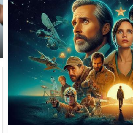
نک
مه
در
جر
پل
و
به
بی