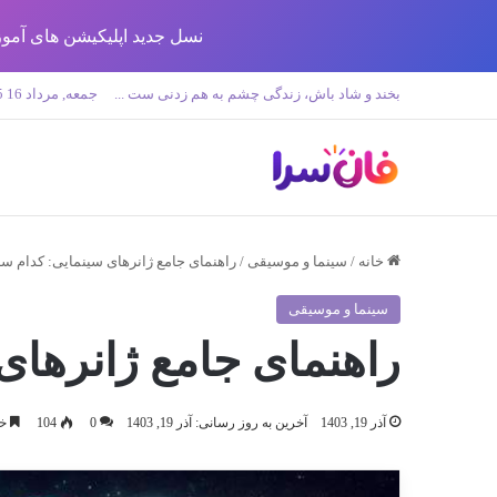
نسل جدید اپلیکیشن های آموزش زبان تولید 
بخند و شاد باش، زندگی چشم به هم زدنی ست ...
جمعه, مرداد 16 1405
خانه
/
سینما و موسیقی
/
راهنمای جامع ژانرهای سینمایی: کدام 
سینما و موسیقی
راهنمای جامع ژانرها
آذر 19, 1403
آخرین به روز رسانی: آذر 19, 1403
0
104
خوان