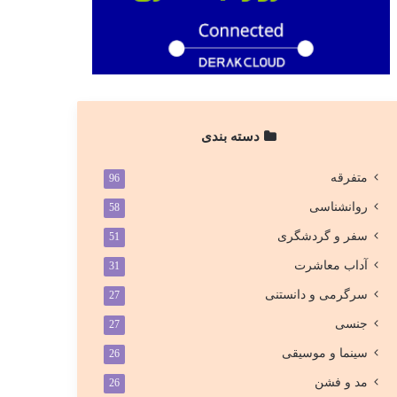
دسته بندی
متفرقه
96
روانشناسی
58
سفر و گردشگری
51
آداب معاشرت
31
سرگرمی و دانستنی
27
جنسی
27
سینما و موسیقی
26
مد و فشن
26