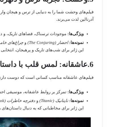
فیلم‌های وحشت شما را به دنیایی از ترس و هیجان وارد 
آدرنالین لذت می‌برند.
ویژگی‌ها:
موجودات ترسناک، فضاهای تاریک، و داست
نمونه‌ها:
احضار (The Conjuring)
و
چراغ‌های خاموش ( Out
این ژانر برای شب‌های تاریک و پرهیجان، انتخابی
6.عاشقانه: لمس قلب با داستان‌های احساسی
فیلم‌های عاشقانه مناسب کسانی است که دوست دارند
ویژگی‌ها:
تمرکز بر روابط عاشقانه، موسیقی ا
نمونه‌ها:
تایتانیک (Titanic)
و
دفترچه خاطرات (The Notebook)
این ژانر برای مخاطبانی که به دنبال داستان‌های 