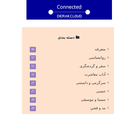
دسته بندی
متفرقه
96
روانشناسی
57
سفر و گردشگری
51
آداب معاشرت
31
سرگرمی و دانستنی
27
جنسی
27
سینما و موسیقی
26
مد و فشن
26