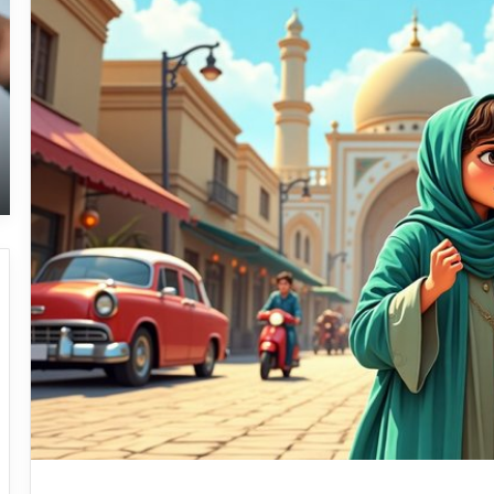
نک
مه
در
جر
پل
و
به
بی