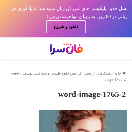
نسل جدید اپلیکیشن های آموزش زبان تولید شد! با یادگیری هر
زبانی در 80 روز، به رویای مهاجرتت برس !!
دانلود و شروع
منو
جس
خانه
/
تکنیک‌های آرایشی افزایش جلوه‌ طبیعی و شفافیت پوست
/
word-
image-1765-2
word-image-1765-2