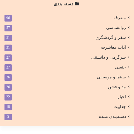
دسته بندی
متفرقه
96
روانشناسی
57
سفر و گردشگری
51
آداب معاشرت
31
سرگرمی و دانستنی
27
جنسی
27
سینما و موسیقی
26
مد و فشن
26
اخبار
22
جذابیت
18
دسته‌بندی نشده
5