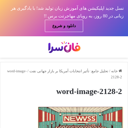
نسل جدید اپلیکیشن های آموزش زبان تولید شد! با یادگیری هر
زبانی در 80 روز، به رویای مهاجرتت برس !!
دانلود و شروع
منو
جس
خانه
/
تحلیل جامع: تأثیر انتخابات آمریکا بر بازار جهانی نفت
/
word-image-
2128-2
word-image-2128-2