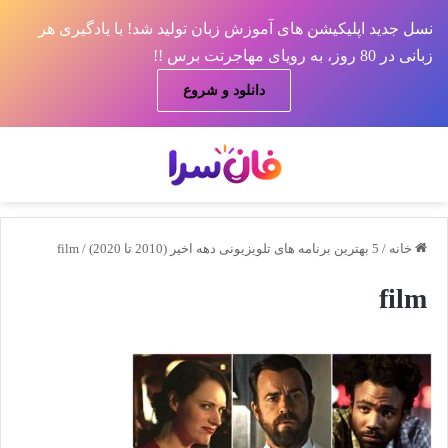
نسل جدید اپلیکیشن های آموزش زبان تولید شد! با یادگیری هر
زبانی در 80 روز، به رویای مهاجرتت برس !!
دانلود و شروع
منو
جس
خانه
/
5 بهترین برنامه های تلویزیونی دهه اخیر (2010 تا 2020)
/
film
film