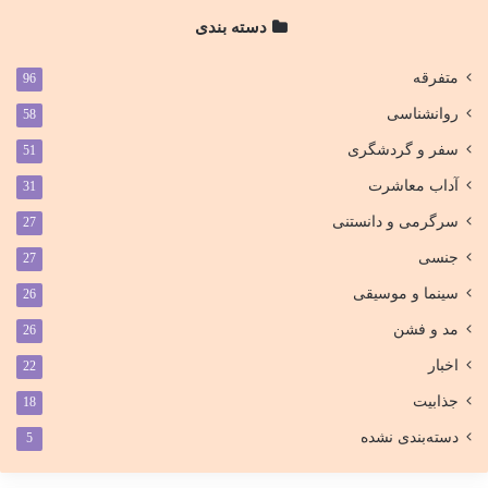
دسته بندی
متفرقه
96
روانشناسی
58
سفر و گردشگری
51
آداب معاشرت
31
سرگرمی و دانستنی
27
جنسی
27
سینما و موسیقی
26
مد و فشن
26
اخبار
22
جذابیت
18
دسته‌بندی نشده
5