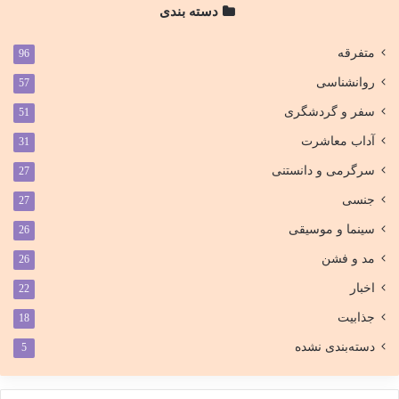
دسته بندی
متفرقه
96
روانشناسی
57
سفر و گردشگری
51
آداب معاشرت
31
سرگرمی و دانستنی
27
جنسی
27
سینما و موسیقی
26
مد و فشن
26
اخبار
22
جذابیت
18
دسته‌بندی نشده
5