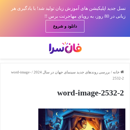
نسل جدید اپلیکیشن های آموزش زبان تولید شد! با یادگیری هر
زبانی در 80 روز، به رویای مهاجرتت برس !!
دانلود و شروع
منو
جس
خانه
/
بررسی روندهای جدید سینمای جهان در سال 2024
/
word-image-
2532-2
word-image-2532-2