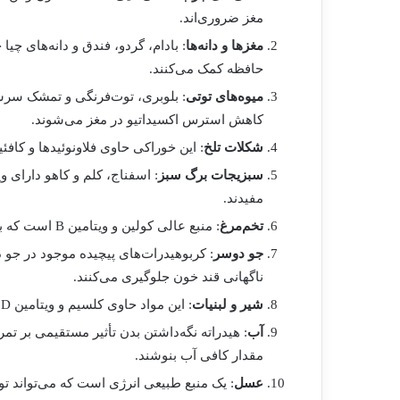
مغز ضروری‌اند.
مغزها و دانه‌ها
: بادام، گردو، فندق و دانه‌های چی
حافظه کمک می‌کنند.
میوه‌های توتی
: بلوبری، توت‌فرنگی و تمشک سرشا
کاهش استرس اکسیداتیو در مغز می‌شوند.
شکلات تلخ
: این خوراکی حاوی فلاونوئیدها و کافئ
سبزیجات برگ سبز
مفیدند.
تخم‌مرغ
: منبع عالی کولین و ویتامین B است که به رشد مغز کمک کرده و حافظه را تقویت می‌کند.
جو دوسر
: کربوهیدرات‌های پیچیده موجود در جو د
ناگهانی قند خون جلوگیری می‌کنند.
شیر و لبنیات
: این مواد حاوی کلسیم و ویتامین D هستند که برای سلامت سیستم عصبی ضروری‌اند.
آب
: هیدراته نگه‌داشتن بدن تأثیر مستقیمی بر تمر
مقدار کافی آب بنوشند.
عسل
: یک منبع طبیعی انرژی است که می‌تواند توا