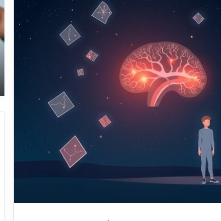
نک
مه
در
جر
پل
و
به
بی