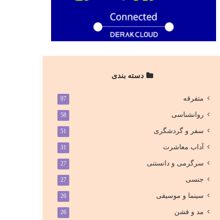
دسته بندی
متفرقه
97
روانشناسی
58
سفر و گردشگری
51
آداب معاشرت
31
سرگرمی و دانستنی
27
جنسی
27
سینما و موسیقی
26
مد و فشن
26