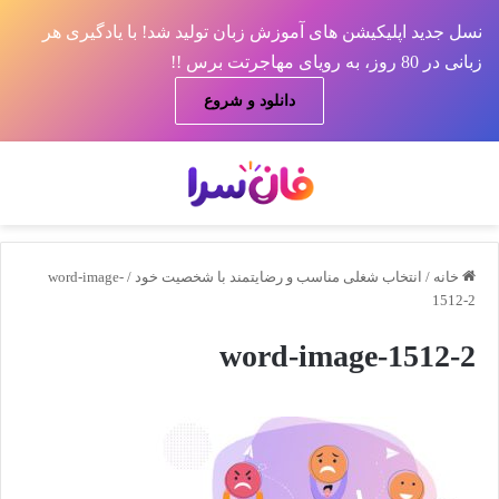
نسل جدید اپلیکیشن های آموزش زبان تولید شد! با یادگیری هر
زبانی در 80 روز، به رویای مهاجرتت برس !!
دانلود و شروع
منو
جس
خانه
/
انتخاب شغلی مناسب و رضایتمند با شخصیت خود
/
word-image-
1512-2
word-image-1512-2