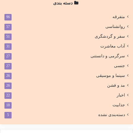
دسته بندی
متفرقه
96
روانشناسی
57
سفر و گردشگری
51
آداب معاشرت
31
سرگرمی و دانستنی
27
جنسی
27
سینما و موسیقی
26
مد و فشن
26
اخبار
22
جذابیت
18
دسته‌بندی نشده
5