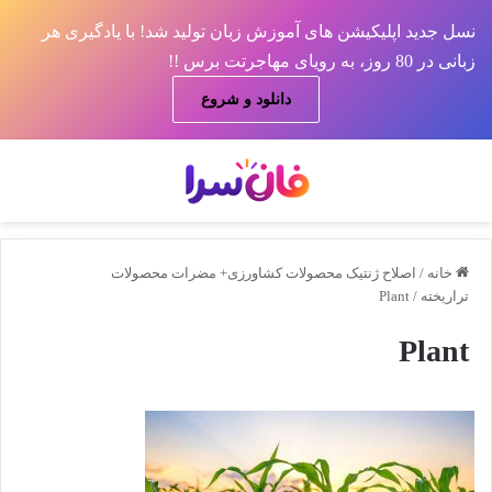
نسل جدید اپلیکیشن های آموزش زبان تولید شد! با یادگیری هر
زبانی در 80 روز، به رویای مهاجرتت برس !!
دانلود و شروع
منو
جس
خانه
/
اصلاح ژنتیک محصولات کشاورزی+ مضرات محصولات
تراریخته
/
Plant
Plant