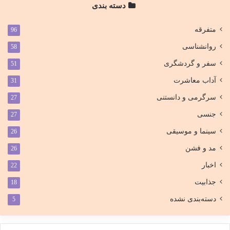
دسته بندی
متفرقه
96
روانشناسی
58
سفر و گردشگری
51
آداب معاشرت
31
سرگرمی و دانستنی
27
جنسی
27
سینما و موسیقی
26
مد و فشن
26
اخبار
22
جذابیت
18
دسته‌بندی نشده
5