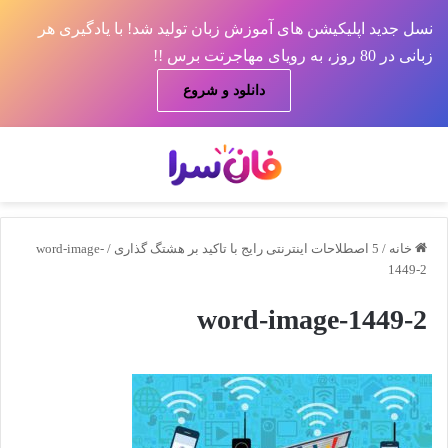
نسل جدید اپلیکیشن های آموزش زبان تولید شد! با یادگیری هر
زبانی در 80 روز، به رویای مهاجرتت برس !!
دانلود و شروع
منو
جس
خانه
/
5 اصطلاحات اینترنتی رایج با تاکید بر هشتگ گذاری
/
word-image-
1449-2
word-image-1449-2