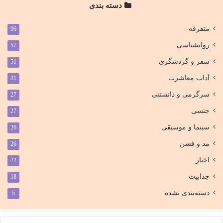
دسته بندی
متفرقه
96
روانشناسی
57
سفر و گردشگری
51
آداب معاشرت
31
سرگرمی و دانستنی
27
جنسی
27
سینما و موسیقی
26
مد و فشن
26
اخبار
22
جذابیت
18
دسته‌بندی نشده
5