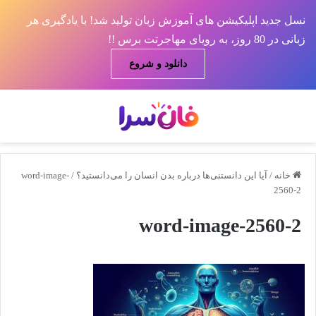
نسل جدید اپلیکیشن های آموزش زبان تولید شد! با یادگیری هر
زبانی در 80 روز، به رویای مهاجرتت برس !!
دانلود و شروع
منو
جس
خانه
/
آیا این دانستنی‌ها درباره بدن انسان را می‌دانستید؟
/
word-image-
2560-2
word-image-2560-2