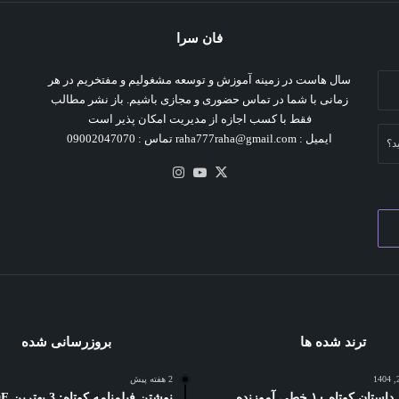
فان سرا
سال هاست در زمینه آموزش و توسعه مشغولیم و مفتخریم در هر
زمانی با شما در تماس حضوری و مجازی باشیم. باز نشر مطالب
فقط با کسب اجازه از مدیریت امکان پذیر است
ایمیل : raha777raha@gmail.com تماس : 09002047070
د؟
X
یوتیوب
اینستاگرام
ترند شده ها
بروزرسانی شده
2 هفته پیش
5 بهترین داستان کوتاه ۱۰ خطی آموزنده
نوشتن فیلمنام