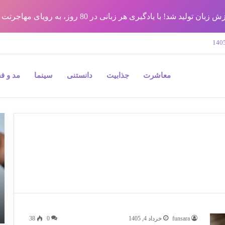
شد! با یادگیری هر زبانی در 80 روز، به رویای مهاجرتت برس !!
معاشرت
جذابیت
دانستنی
سینما
مد و ف
9
نک
مه
در
جر
پل
و
به
بی
funsara
خرداد 4, 1405
0
38