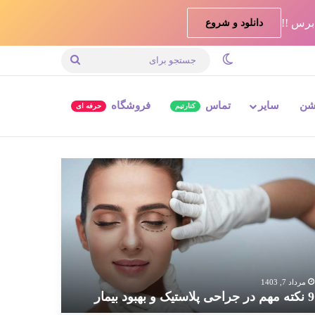
دانلود و شروع
تغییر پوسته
جستجو
برای
شن
سایر
تماس
فروشگاه
کنارتیم
حرفه ای
ته
م
احی
استیک
بود
مار
مرداد 7, 1403
9 نکته مهم در جراحی پلاستیک و بهبود بیمار