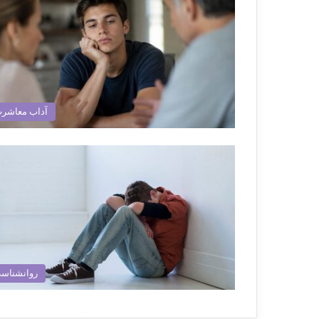
آداب معاشر
روانشناس