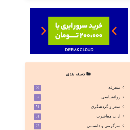
دسته بندی
متفرقه
96
روانشناسی
57
سفر و گردشگری
51
آداب معاشرت
31
سرگرمی و دانستنی
27