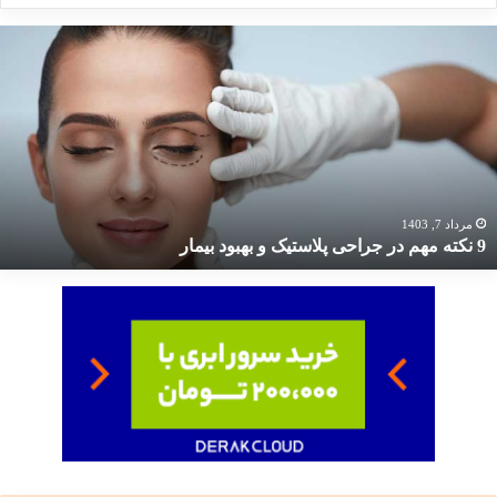
کته
هم
ر
راحی
لاستیک
هبود
یمار
مرداد 7, 1403
9 نکته مهم در جراحی پلاستیک و بهبود بیمار