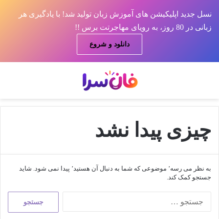
نسل جدید اپلیکیشن های آموزش زبان تولید شد! با یادگیری هر
زبانی در 80 روز، به رویای مهاجرتت برس !!
دانلود و شروع
منو
جس
چیزی پیدا نشد
به نظر می رسه’ موضوعی که شما به دنبال آن هستید’ پیدا نمی شود. شاید
جستجو کمک کند.
جستجو
برای: