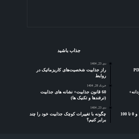
جذاب باشید
دی 23, 1404
ه کوتاه: 3 بهترین PDF
راز جذابیت شخصیت‌های کاریزماتیک در
روابط
خرداد 28, 1404
انه+
60 قانون جذابیت+ نشانه های جذابیت
(ترفندها و تکنیک ها)
دی 23, 1404
بخشنامه دورکاری تامین اجتماعی: و 0 تا 100
چگونه با تغییرات کوچک جذابیت خود را چند
برابر کنیم؟