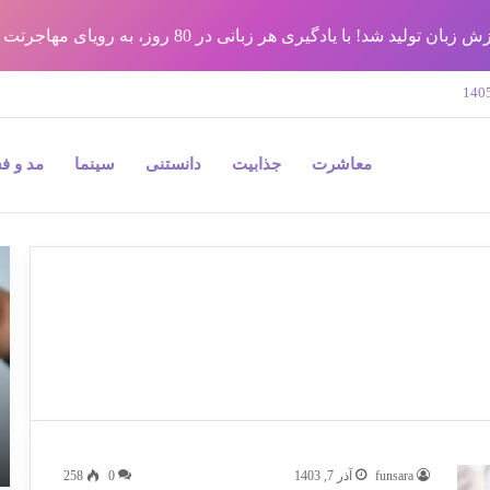
شد! با یادگیری هر زبانی در 80 روز، به رویای مهاجرتت برس !!
معاشرت
جذابیت
دانستنی
سینما
مد و ف
9
نک
مه
در
جر
پل
و
به
بی
funsara
آذر 7, 1403
0
258