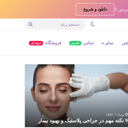
دانلود و شروع
تغییر پوسته
جستجو
برای
شن
سایر
تماس
فروشگاه
کنارتیم
حرفه ای
ته
م
احی
استیک
بود
مار
مرداد 7, 1403
9 نکته مهم در جراحی پلاستیک و بهبود بیمار