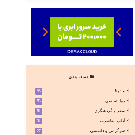
دسته بندی
متفرقه
96
روانشناسی
58
سفر و گردشگری
51
آداب معاشرت
31
سرگرمی و دانستنی
27