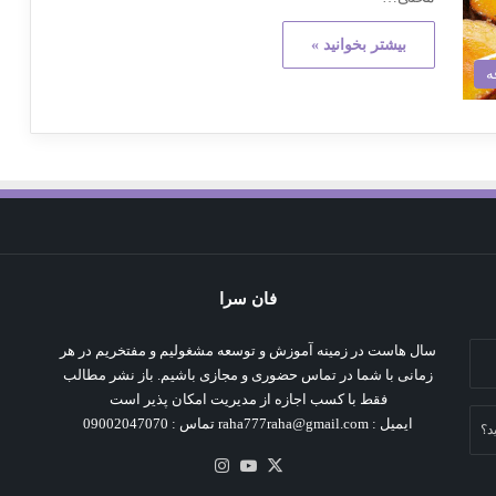
بیشتر بخوانید »
ه
فان سرا
سال هاست در زمینه آموزش و توسعه مشغولیم و مفتخریم در هر
زمانی با شما در تماس حضوری و مجازی باشیم. باز نشر مطالب
فقط با کسب اجازه از مدیریت امکان پذیر است
ایمیل : raha777raha@gmail.com تماس : 09002047070
د؟
X
یوتیوب
اینستاگرام