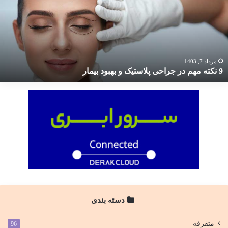
ر
راحی
لاستیک
هبود
یمار
مرداد 7, 1403
9 نکته مهم در جراحی پلاستیک و بهبود بیمار
دسته بندی
متفرقه
96