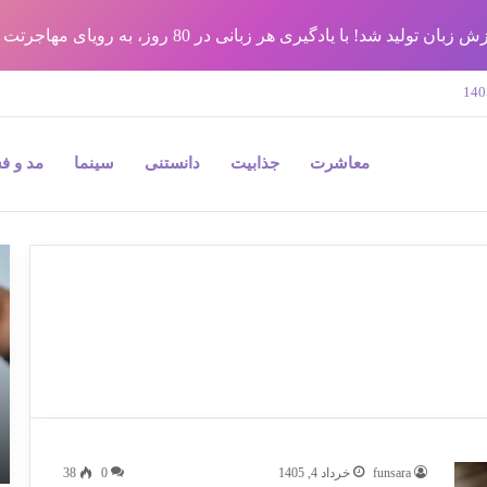
شد! با یادگیری هر زبانی در 80 روز، به رویای مهاجرتت برس !!
معاشرت
جذابیت
دانستنی
سینما
مد و ف
9
نک
مه
در
جر
پل
و
به
بی
funsara
خرداد 4, 1405
0
38