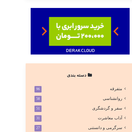
دسته بندی
متفرقه
96
روانشناسی
58
سفر و گردشگری
51
آداب معاشرت
31
سرگرمی و دانستنی
27