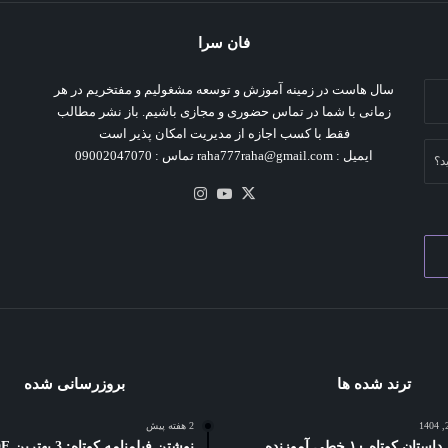
فان سرا
سال هاست در زمینه آموزش و توسعه مشغولیم و مفتخریم در هر
زمانی با شما در تماس حضوری و مجازی باشیم. باز نشر مطالب
فقط با کسب اجازه از مدیریت امکان پذیر است
ایمیل : raha777raha@gmail.com تماس : 09002047070
د؟
X
یوتیوب
اینستاگرام
ترند شده ها
بروزرسانی شده
2 هفته پیش
5 بهترین داستان کوتاه ۱۰ خطی آموزنده
نوشتن فیلمنام