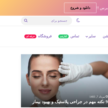
دانلود و شروع
تغییر پوسته
جستجو
برای
شن
سایر
تماس
فروشگاه
کنارتیم
حرفه ای
ته
م
احی
استیک
بود
مار
مرداد 7, 1403
9 نکته مهم در جراحی پلاستیک و بهبود بیمار