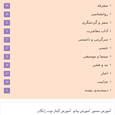
متفرقه
96
روانشناسی
58
سفر و گردشگری
51
آداب معاشرت
31
سرگرمی و دانستنی
27
جنسی
27
سینما و موسیقی
26
مد و فشن
26
اخبار
22
جذابیت
18
دسته‌بندی نشده
5
آموزش سنتور
آموزش پیانو
آموزش گیتار
نوت رایگان