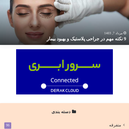
ر
راحی
لاستیک
هبود
یمار
مرداد 7, 1403
9 نکته مهم در جراحی پلاستیک و بهبود بیمار
دسته بندی
متفرقه
96