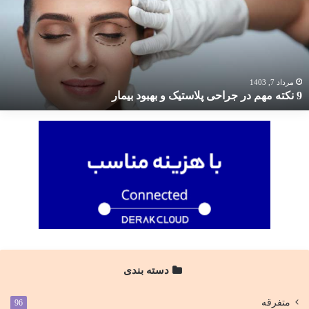
ر
راحی
لاستیک
هبود
یمار
مرداد 7, 1403
9 نکته مهم در جراحی پلاستیک و بهبود بیمار
دسته بندی
متفرقه
96