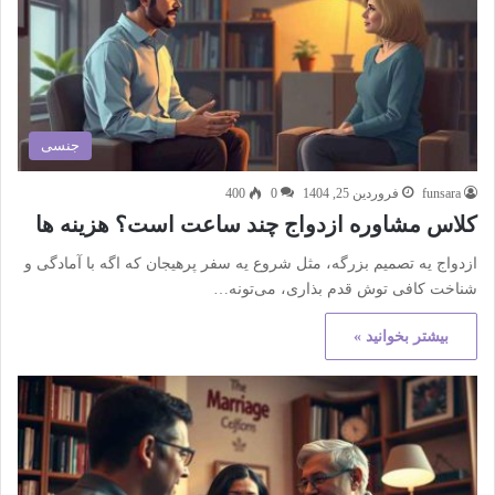
جنسی
funsara
فروردین 25, 1404
0
400
کلاس مشاوره ازدواج چند ساعت است؟ هزینه ها
ازدواج یه تصمیم بزرگه، مثل شروع یه سفر پرهیجان که اگه با آمادگی و
شناخت کافی توش قدم بذاری، می‌تونه…
بیشتر بخوانید »