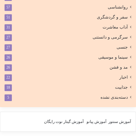
روانشناسی
57
سفر و گردشگری
51
آداب معاشرت
31
سرگرمی و دانستنی
27
جنسی
27
سینما و موسیقی
26
مد و فشن
26
اخبار
22
جذابیت
18
دسته‌بندی نشده
5
آموزش سنتور
آموزش پیانو
آموزش گیتار
نوت رایگان