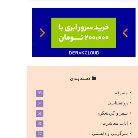
دسته بندی
متفرقه
96
روانشناسی
57
سفر و گردشگری
51
آداب معاشرت
31
سرگرمی و دانستنی
27