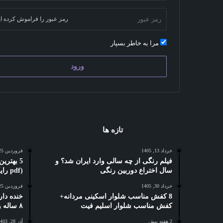
رمز عبور را فراموش کرده ای
مرا به خاطر بسپار
ورود
تازه ها
خرداد 13, 1405
فروردین 25, 1404
فیلم رنگی از چه سالی وارد ایران شد؟ و
سال اختراع دوربین رنگی
(pdf رایگان)
خرداد 30, 1405
فروردین 25, 1404
8 کفش مناسب شلوار اسکینی مردانه+
خنده دار
کفش مناسب شلوار اسلیم فیت
۸ ساله و دبستانی
2 هفته پیش
آذر 28, 1403