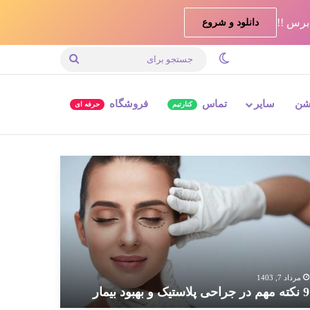
دانلود و شروع
تغییر پوسته
جستجو
برای
شن
سایر
تماس
فروشگاه
کنارتیم
حرفه ای
ته
م
احی
استیک
بود
مار
مرداد 7, 1403
9 نکته مهم در جراحی پلاستیک و بهبود بیمار