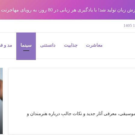
شد! با یادگیری هر زبانی در 80 روز، به رویای مهاجرتت برس !!
معاشرت
جذابیت
دانستنی
سینما
مد و ف
9
نک
مه
در
جر
پل
و
موسیقی، معرفی آثار جدید و نکات جالب درباره هنرمندان و
به
بی