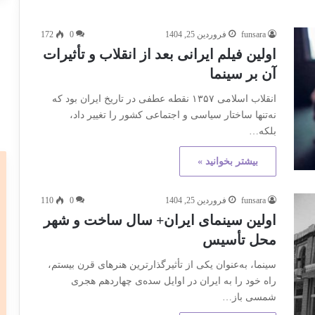
funsara
فروردین 25, 1404
0
172
اولین فیلم ایرانی بعد از انقلاب و تأثیرات
آن بر سینما
انقلاب اسلامی ۱۳۵۷ نقطه عطفی در تاریخ ایران بود که
نه‌تنها ساختار سیاسی و اجتماعی کشور را تغییر داد،
بلکه…
بیشتر بخوانید »
funsara
فروردین 25, 1404
0
110
اولین سینمای ایران+ سال ساخت و شهر
محل تأسیس
سینما، به‌عنوان یکی از تأثیرگذارترین هنرهای قرن بیستم،
راه خود را به ایران در اوایل سده‌ی چهاردهم هجری
شمسی باز…