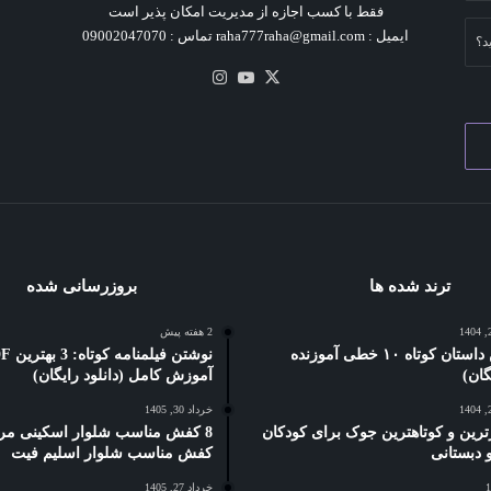
فقط با کسب اجازه از مدیریت امکان پذیر است
ایمیل : raha777raha@gmail.com تماس : 09002047070
د؟
X
یوتیوب
اینستاگرام
ترند شده ها
بروزرسانی شده
2 هفته پیش
5 بهترین داستان کوتاه ۱۰ خطی آموزنده
نوشتن فیلمنام
آموزش کامل (دانلود رایگان)
خرداد 30, 1405
ترین و کوتاهترین جوک برای کودکان
8 کفش مناسب شلوار اسکینی مرد
کفش مناسب شلوار اسلیم فیت
خرداد 27, 1405