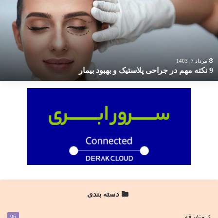
ر
راحی
لاستیک
هبود
یمار
مرداد 7, 1403
9 نکته مهم در جراحی پلاستیک و بهبود بیمار
دسته بندی
متفرقه
96