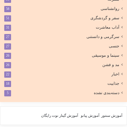
روانشناسی
58
سفر و گردشگری
51
آداب معاشرت
31
سرگرمی و دانستنی
27
جنسی
27
سینما و موسیقی
26
مد و فشن
26
اخبار
22
جذابیت
18
دسته‌بندی نشده
5
آموزش سنتور
آموزش پیانو
آموزش گیتار
نوت رایگان