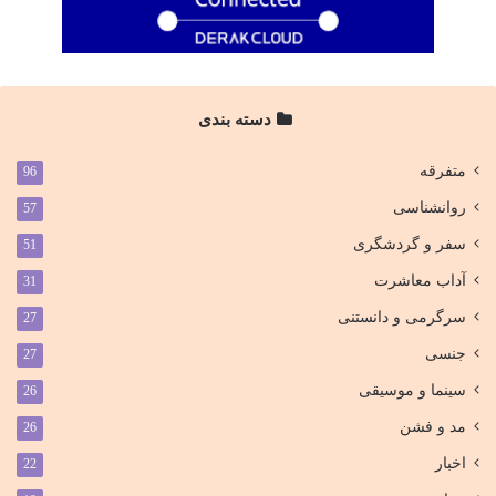
دسته بندی
متفرقه
96
روانشناسی
57
سفر و گردشگری
51
آداب معاشرت
31
سرگرمی و دانستنی
27
جنسی
27
سینما و موسیقی
26
مد و فشن
26
اخبار
22