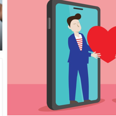
نک
مه
در
جر
پل
و
به
بی