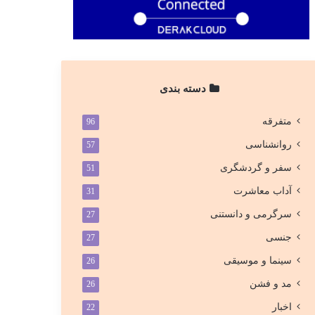
دسته بندی
متفرقه
96
روانشناسی
57
سفر و گردشگری
51
آداب معاشرت
31
سرگرمی و دانستنی
27
جنسی
27
سینما و موسیقی
26
مد و فشن
26
اخبار
22