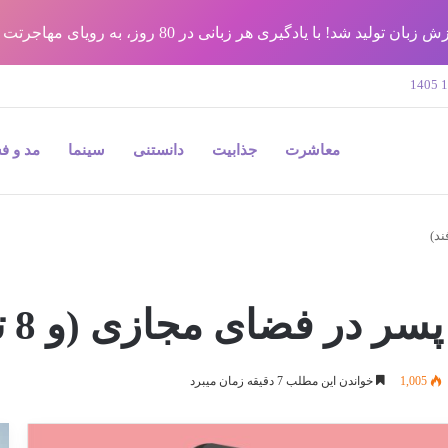
شد! با یادگیری هر زبانی در 80 روز، به رویای مهاجرتت برس !!
معاشرت
جذابیت
دانستنی
سینما
مد و ف
1,005
خواندن این مطلب 7 دقیقه زمان میبرد
9