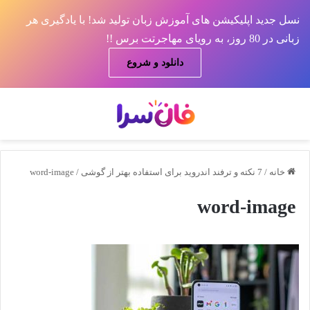
نسل جدید اپلیکیشن های آموزش زبان تولید شد! با یادگیری هر
زبانی در 80 روز، به رویای مهاجرتت برس !!
دانلود و شروع
منو
جس
خانه
/
7 نکته و ترفند اندروید برای استفاده بهتر از گوشی
/
word-image
word-image