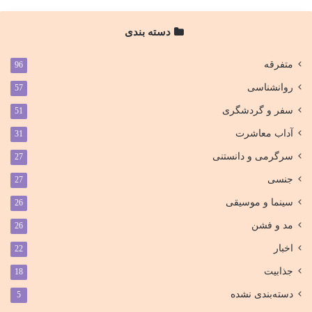
دسته بندی
متفرقه
96
روانشناسی
57
سفر و گردشگری
51
آداب معاشرت
31
سرگرمی و دانستنی
27
جنسی
27
سینما و موسیقی
26
مد و فشن
26
اخبار
22
جذابیت
18
دسته‌بندی نشده
5