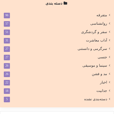
دسته بندی
متفرقه
96
روانشناسی
57
سفر و گردشگری
51
آداب معاشرت
31
سرگرمی و دانستنی
27
جنسی
27
سینما و موسیقی
26
مد و فشن
26
اخبار
22
جذابیت
18
دسته‌بندی نشده
5