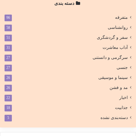
دسته بندی
متفرقه
96
روانشناسی
58
سفر و گردشگری
51
آداب معاشرت
31
سرگرمی و دانستنی
27
جنسی
27
سینما و موسیقی
26
مد و فشن
26
اخبار
22
جذابیت
18
دسته‌بندی نشده
5