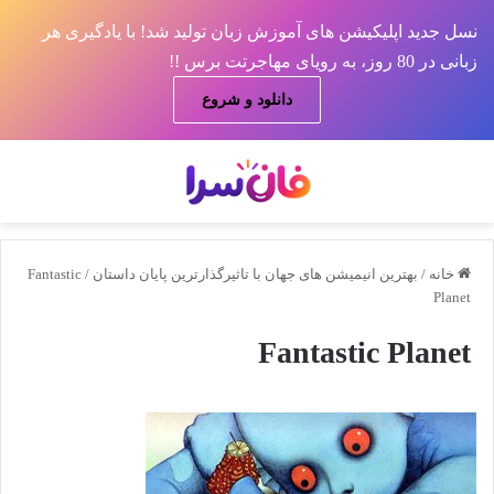
نسل جدید اپلیکیشن های آموزش زبان تولید شد! با یادگیری هر
زبانی در 80 روز، به رویای مهاجرتت برس !!
دانلود و شروع
منو
جس
خانه
/
بهترین انیمیشن های جهان با تاثیرگذارترین پایان داستان
/
Fantastic
Planet
Fantastic Planet