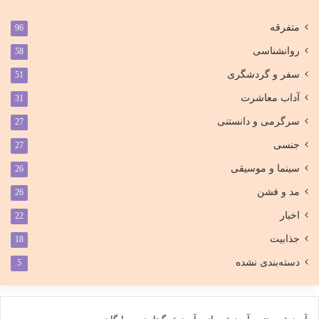
متفرقه
96
روانشناسی
58
سفر و گردشگری
51
آداب معاشرت
31
سرگرمی و دانستنی
27
جنسی
27
سینما و موسیقی
26
مد و فشن
26
اخبار
22
جذابیت
18
دسته‌بندی نشده
5