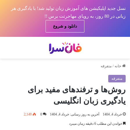
نسل جدید اپلیکیشن های آموزش زبان تولید شد! با یادگیری هر
زبانی در 80 روز، به رویای مهاجرتت برس !!
دانلود و شروع
منو
جس
خانه
/
متفرقه
متفرقه
روش‌ها و ترفندهای مفید برای
یادگیری زبان انگلیسی
خرداد 4, 1404
آخرین به روز رسانی: خرداد 4, 1404
0
2,149
خواندن این مطلب 6 دقیقه زمان میبرد