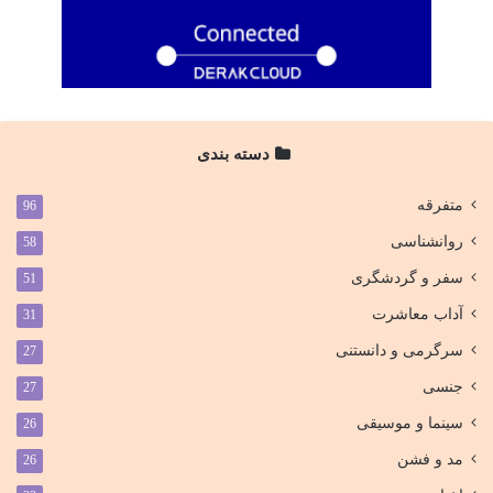
دسته بندی
متفرقه
96
روانشناسی
58
سفر و گردشگری
51
آداب معاشرت
31
سرگرمی و دانستنی
27
جنسی
27
سینما و موسیقی
26
مد و فشن
26