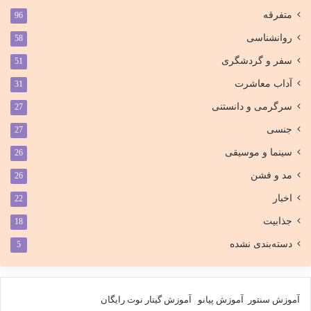
متفرقه
96
روانشناسی
58
سفر و گردشگری
51
آداب معاشرت
31
سرگرمی و دانستنی
27
جنسی
27
سینما و موسیقی
26
مد و فشن
26
اخبار
22
جذابیت
18
دسته‌بندی نشده
5
آموزش سنتور
آموزش پیانو
آموزش گیتار
نوت رایگان