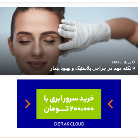
کته
هم
ر
راحی
لاستیک
هبود
یمار
مرداد 7, 1403
9 نکته مهم در جراحی پلاستیک و بهبود بیمار