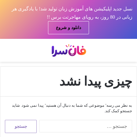
نسل جدید اپلیکیشن های آموزش زبان تولید شد! با یادگیری هر
زبانی در 80 روز، به رویای مهاجرتت برس !!
دانلود و شروع
منو
جس
چیزی پیدا نشد
به نظر می رسه’ موضوعی که شما به دنبال آن هستید’ پیدا نمی شود. شاید
جستجو کمک کند.
جستجو
برای: