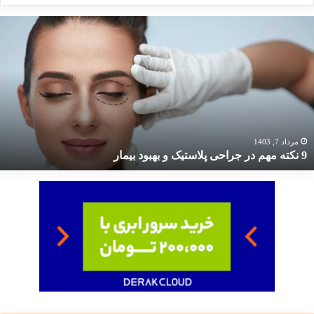
کته
هم
ر
راحی
لاستیک
هبود
یمار
مرداد 7, 1403
9 نکته مهم در جراحی پلاستیک و بهبود بیمار