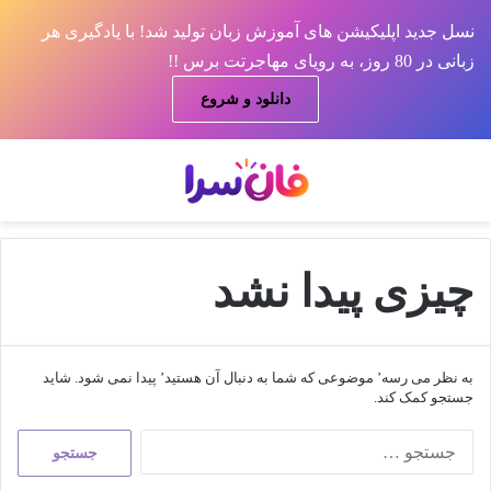
نسل جدید اپلیکیشن های آموزش زبان تولید شد! با یادگیری هر
زبانی در 80 روز، به رویای مهاجرتت برس !!
دانلود و شروع
منو
جس
چیزی پیدا نشد
به نظر می رسه’ موضوعی که شما به دنبال آن هستید’ پیدا نمی شود. شاید
جستجو کمک کند.
جستجو
برای: