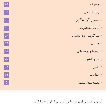
متفرقه
96
روانشناسی
57
سفر و گردشگری
51
آداب معاشرت
31
سرگرمی و دانستنی
27
جنسی
27
سینما و موسیقی
26
مد و فشن
26
اخبار
22
جذابیت
18
دسته‌بندی نشده
5
آموزش سنتور
آموزش پیانو
آموزش گیتار
نوت رایگان