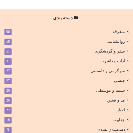
دسته بندی
متفرقه
96
روانشناسی
58
سفر و گردشگری
51
آداب معاشرت
31
سرگرمی و دانستنی
27
جنسی
27
سینما و موسیقی
26
مد و فشن
26
اخبار
22
جذابیت
18
دسته‌بندی نشده
5